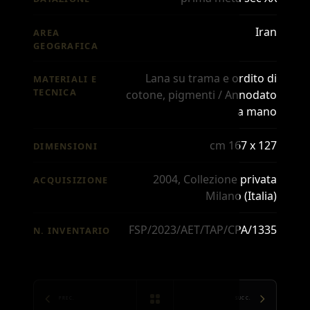
Iran
AREA
GEOGRAFICA
Lana su trama e ordito di
MATERIALI E
TECNICA
cotone, pigmenti / Annodato
a mano
cm 167 x 127
DIMENSIONI
2004, Collezione privata
ACQUISIZIONE
Milano (Italia)
FSP/2023/AET/TAP/CPA/1335
N. INVENTARIO
PREC.
SUCC.