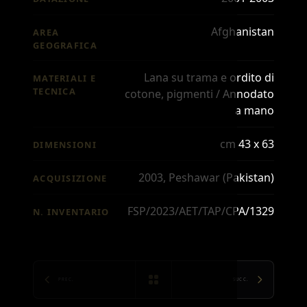
Afghanistan
AREA
GEOGRAFICA
Lana su trama e ordito di
MATERIALI E
TECNICA
cotone, pigmenti / Annodato
a mano
cm 43 x 63
DIMENSIONI
2003, Peshawar (Pakistan)
ACQUISIZIONE
FSP/2023/AET/TAP/CPA/1329
N. INVENTARIO
PREC.
SUCC.