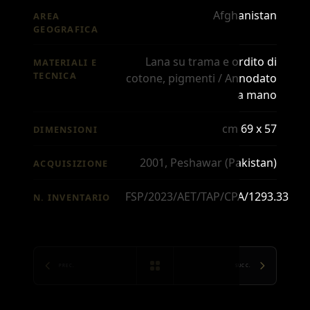
Afghanistan
AREA
GEOGRAFICA
Lana su trama e ordito di
MATERIALI E
TECNICA
cotone, pigmenti / Annodato
a mano
cm 69 x 57
DIMENSIONI
2001, Peshawar (Pakistan)
ACQUISIZIONE
FSP/2023/AET/TAP/CPA/1293.33
N. INVENTARIO
PREC.
SUCC.