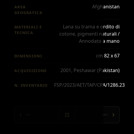
Afghanistan
AREA
GEOGRAFICA
Lana su trama e ordito di
MATERIALI E
TECNICA
cotone, pigmenti naturali /
Annodato a mano
cm 82 x 67
DIMENSIONI
2001, Peshawar (Pakistan)
ACQUISIZIONE
FSP/2023/AET/TAP/CPA/1286.23
N. INVENTARIO
PREC.
SUCC.