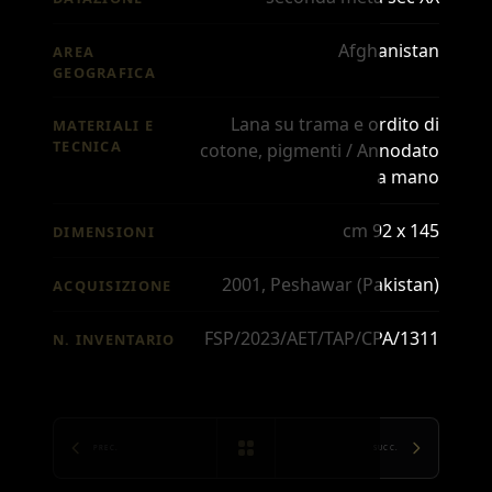
Afghanistan
AREA
GEOGRAFICA
Lana su trama e ordito di
MATERIALI E
TECNICA
cotone, pigmenti / Annodato
a mano
cm 92 x 145
DIMENSIONI
2001, Peshawar (Pakistan)
ACQUISIZIONE
FSP/2023/AET/TAP/CPA/1311
N. INVENTARIO
PREC.
SUCC.