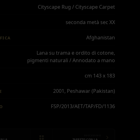
Cityscape Rug / Cityscape Carpet
seconda metà sec XX
Afghanistan
FICA
Lana su trama e ordito di cotone,
pigmenti naturali / Annodato a mano
cm 143 x 183
2001, Peshawar (Pakistan)
E
FSP/2013/AET/TAP/FD/1136
IO
SUCCESSIVO
ON LA …
TAPPETO CON LA …