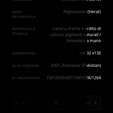
Afghanistan (Herat)
AREA
GEOGRAFICA
Lana su trama e ordito di
MATERIALI E
TECNICA
cotone, pigmenti naturali /
Annodato a mano
cm 92 x136
DIMENSIONI
2001, Peshawar (Pakistan)
ACQUISIZIONE
FSP/2023/AET/TAP/CPA/1264
N. INVENTARIO
PREC.
SUCC.