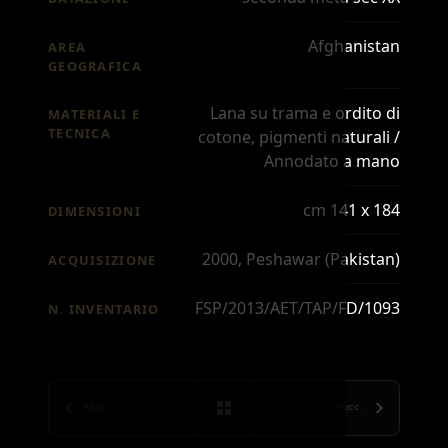
Afghanistan
AREA
GEOGRAFICA
Lana su trama e ordito di
MATERIALI E
TECNICA
cotone, pigmenti naturali /
Annodato a mano
cm 141 x 184
DIMENSIONI
2000, Peshawar (Pakistan)
ACQUISIZIONE
FSP/2013/AET/TAP/FD/1093
N. INVENTARIO
PREC.
SUCC.